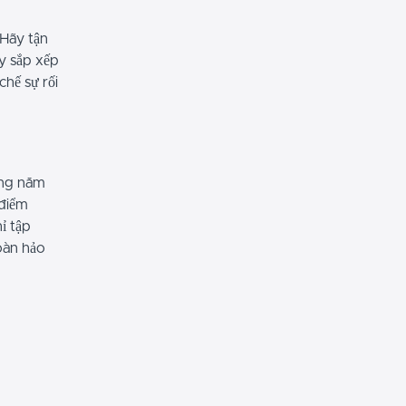
 Hãy tận
y sắp xếp
hế sự rối
ững năm
 điểm
ỉ tập
oàn hảo