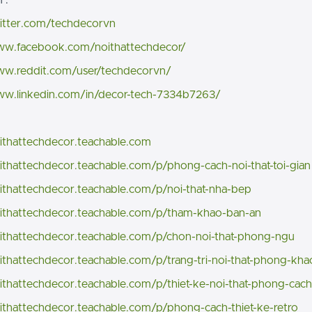
 :
witter.com/techdecorvn
www.facebook.com/noithattechdecor/
www.reddit.com/user/techdecorvn/
www.linkedin.com/in/decor-tech-7334b7263/
oithattechdecor.teachable.com
oithattechdecor.teachable.com/p/phong-cach-noi-that-toi-gian
oithattechdecor.teachable.com/p/noi-that-nha-bep
oithattechdecor.teachable.com/p/tham-khao-ban-an
oithattechdecor.teachable.com/p/chon-noi-that-phong-ngu
oithattechdecor.teachable.com/p/trang-tri-noi-that-phong-kha
oithattechdecor.teachable.com/p/thiet-ke-noi-that-phong-cach
oithattechdecor.teachable.com/p/phong-cach-thiet-ke-retro