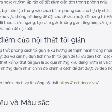
a hoặc giường lắp ráp để tiết kiệm diện tích trong phòng ngủ.
, bạn nên tập trung vào cách bố trí phòng sao cho hợp lý nhất.
khu vực không sử dụng để đặt các kệ sách hoặc để trang trí. Hã
ồ theo chiều ngang, tạo cảm giác không gian rộng hơn, và hạn c
ác món đồ nội thất.
iểm của nội thất tối giản
nội thất phong cách tối giản là xu hướng sẽ thịnh hành trong nh
iệt đối với căn hộ diện tích nhỏ thì tối giản để tối ưu diện tích. Đặc
thiết kế nội thất tối giản là bỏ qua những kiểu dáng rườm rà và ch
 những điểm nhấn chính đó chính là cách để đat được vẻ đẹp h
 thêm : dịch vụ thi công nội thất
https://techdecor.vn/
iệu và Màu sắc