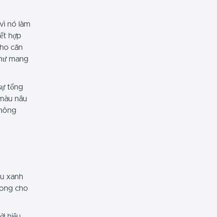
 vì nó làm
kết hợp
cho căn
như mang
sự tổng
 màu nâu
không
àu xanh
 xong cho
ởi hiệu