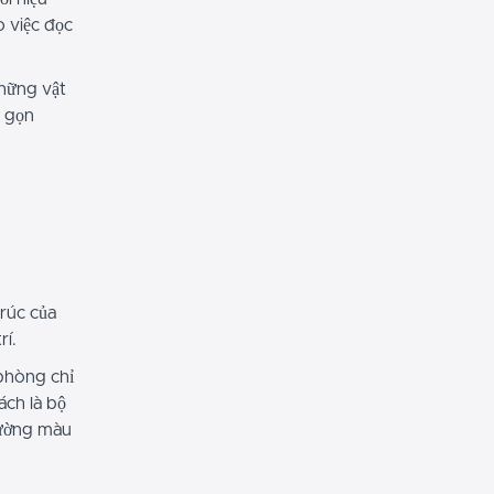
o việc đọc
những vật
ự gọn
trúc của
rí.
 phòng chỉ
ch là bộ
iường màu