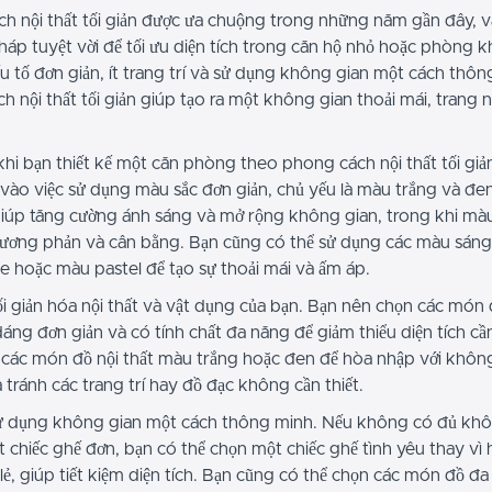
h nội thất tối giản được ưa chuộng trong những năm gần đây, v
áp tuyệt vời để tối ưu diện tích trong căn hộ nhỏ hoặc phòng k
u tố đơn giản, ít trang trí và sử dụng không gian một cách thôn
 nội thất tối giản giúp tạo ra một không gian thoải mái, trang n
khi bạn thiết kế một căn phòng theo phong cách nội thất tối giả
 vào việc sử dụng màu sắc đơn giản, chủ yếu là màu trắng và đe
giúp tăng cường ánh sáng và mở rộng không gian, trong khi mà
 tương phản và cân bằng. Bạn cũng có thể sử dụng các màu sán
e hoặc màu pastel để tạo sự thoải mái và ấm áp.
ối giản hóa nội thất và vật dụng của bạn. Bạn nên chọn các món 
áng đơn giản và có tính chất đa năng để giảm thiểu diện tích cầ
các món đồ nội thất màu trắng hoặc đen để hòa nhập với khôn
tránh các trang trí hay đồ đạc không cần thiết.
ử dụng không gian một cách thông minh. Nếu không có đủ khô
 chiếc ghế đơn, bạn có thể chọn một chiếc ghế tình yêu thay vì h
lẻ, giúp tiết kiệm diện tích. Bạn cũng có thể chọn các món đồ đ