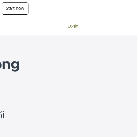
Start now
Login
ong
i