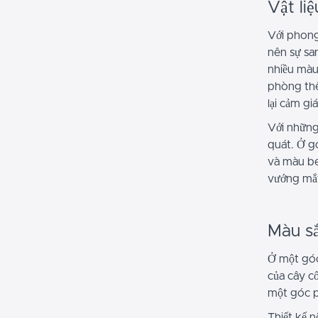
Vật liệ
Với phong 
nên sự sa
nhiều màu 
phòng thê
lại cảm g
Với những
quát. Ở g
và màu be
vướng mắ
Màu s
Ở một góc
của cây c
một góc 
Thiết kế n