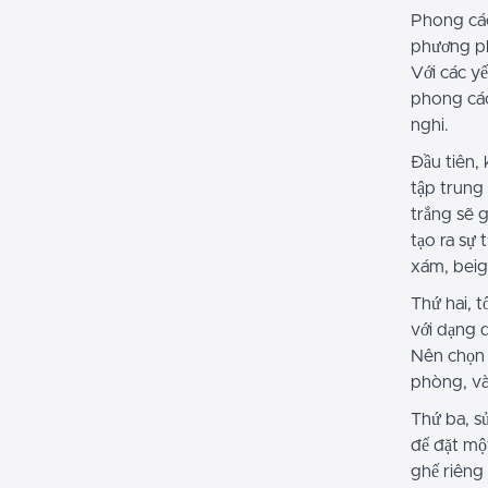
Phong các
phương ph
Với các yế
phong cách
nghi.
Đầu tiên, 
tập trung
trắng sẽ 
tạo ra sự
xám, beig
Thứ hai, t
với dạng d
Nên chọn 
phòng, và 
Thứ ba, s
để đặt một
ghế riêng 