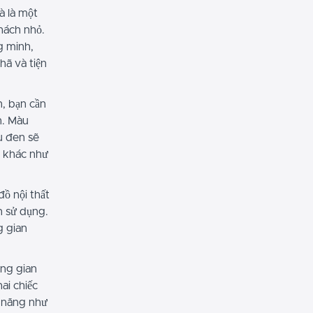
à là một
hách nhỏ.
g minh,
hã và tiện
n, bạn cần
n. Màu
u đen sẽ
g khác như
đồ nội thất
n sử dụng.
g gian
ng gian
ai chiếc
a năng như