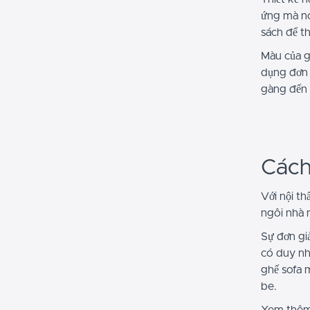
ứng mà nó 
sách để th
Màu của g
dụng đơn 
gàng đến 
Cách
Với nội th
ngôi nhà 
Sự đơn gi
có duy nh
ghế sofa 
be.