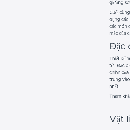
giường sof
Cuối cùng
dụng các 
các món đ
mắc của c
Đặc đ
Thiết kế 
tới. Đặc b
chính của 
trung vào
nhất.
Tham khảo
Vật l