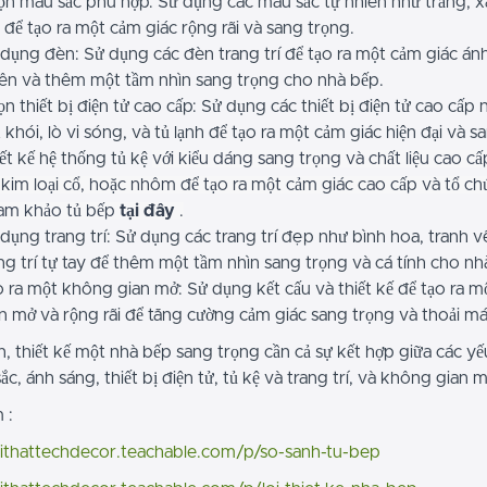
n màu sắc phù hợp: Sử dụng các màu sắc tự nhiên như trắng, 
 để tạo ra một cảm giác rộng rãi và sang trọng.
dụng đèn: Sử dụng các đèn trang trí để tạo ra một cảm giác án
ên và thêm một tầm nhìn sang trọng cho nhà bếp.
n thiết bị điện tử cao cấp: Sử dụng các thiết bị điện tử cao cấp
 khói, lò vi sóng, và tủ lạnh để tạo ra một cảm giác hiện đại và s
ết kế hệ thống tủ kệ
với kiểu dáng sang trọng và chất liệu cao c
 kim loại cổ, hoặc nhôm để tạo ra một cảm giác cao cấp và tổ chứ
am khảo tủ bếp
tại đây
.
dụng trang trí: Sử dụng các trang trí đẹp như bình hoa, tranh v
ng trí tự tay để thêm một tầm nhìn sang trọng và cá tính cho nh
 ra một không gian mở: Sử dụng kết cấu và thiết kế để tạo ra 
n mở và rộng rãi để tăng cường cảm giác sang trọng và thoải má
 thiết kế một nhà bếp sang trọng cần cả sự kết hợp giữa các yếu
sắc, ánh sáng, thiết bị điện tử, tủ kệ và trang trí, và không gian m
 :
oithattechdecor.teachable.com/p/so-sanh-tu-bep