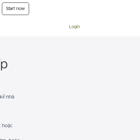
Start now
Login
ếp
 kế nhà
t hoặc