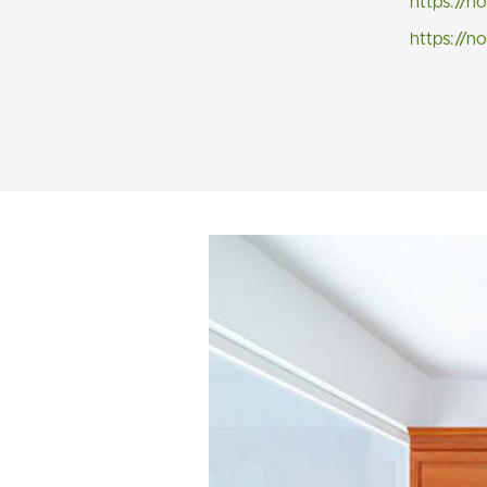
https://n
https://n