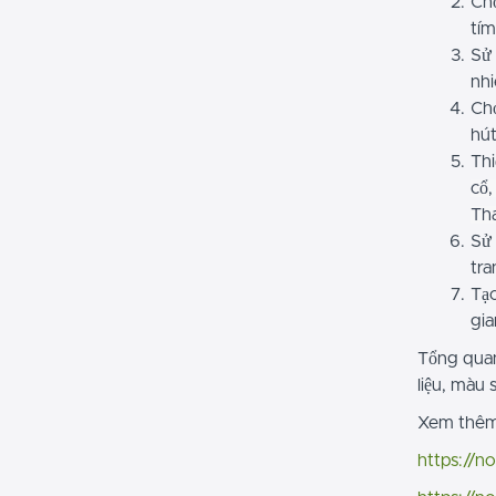
Chọ
tím
Sử 
nhi
Chọ
hút
Thi
cổ,
Th
Sử 
tra
Tạo
gia
Tổng quan,
liệu, màu 
Xem thêm
https://n